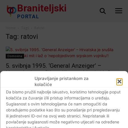
Braniteljski
PORTAL
Home
Tags
Ratovi
Tag: ratovi
Domovina
5. svibnja 1995. ‘General Anzeiger’ –
Hrvatska je srušila velikosrpski mit i laž o
Upravljanje pristankom za
‘nepobjedivom srpskom vojniku’!
kolačiće
Braniteljski portal
-
05.05.2019
5
Da bismo pružili najbolje iskustvo, koristimo tehnologije poput
kolačića za čuvanje i/ili pristup informacijama o uređaju.
Suglasnost s ovim tehnologijama će nam omogućiti da
obrađujemo podatke kao što su ponašanje pri pregledavanju
ili jedinstveni ID-ovi na ovoj web stranici. Nepristanak ili
Impressum
Kontaktirajte nas
Pravila o privatnosti
povlačenje suglasnosti može negativno utjecati na određene
© Newspaper WordPress Theme by TagDiv
karakteristike i funkcije.