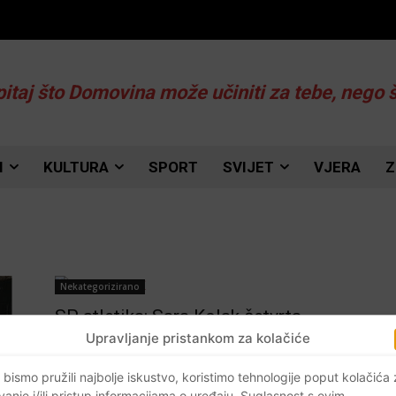
pitaj što Domovina može učiniti za tebe, nego 
I
KULTURA
SPORT
SVIJET
VJERA
Z
Nekategorizirano
SP atletika: Sara Kolak četvrta,
Špotakovoj zlato nakon 10 godina
Upravljanje pristankom za kolačiće
Braniteljski portal
-
09.08.2017
0
 bismo pružili najbolje iskustvo, koristimo tehnologije poput kolačića
vanje i/ili pristup informacijama o uređaju. Suglasnost s ovim