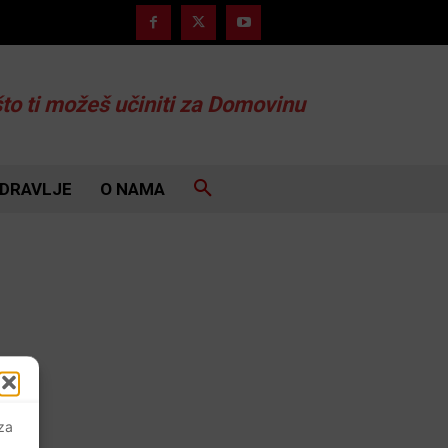
što ti možeš učiniti za Domovinu
DRAVLJE
O NAMA
 za