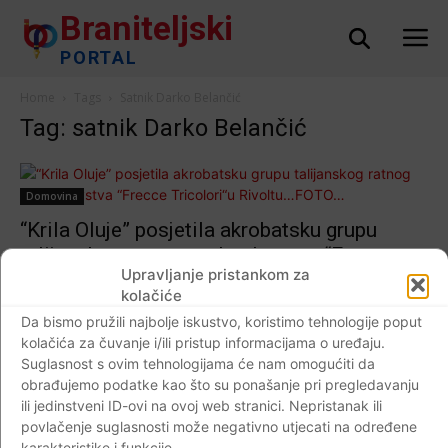
Braniteljski
PORTAL
Home
Tags
Satnik Darko Belančić
Tag: satnik Darko Belančić
Domovina
“Krila Oluje” posjetila akrobatsku grupu
talijanskog ratnog zrakoplovstva “Frecce
Upravljanje pristankom za
Tricolori“u Rivoltu…FOTO…
kolačiće
Braniteljski portal
-
30.03.2018
0
Da bismo pružili najbolje iskustvo, koristimo tehnologije poput
kolačića za čuvanje i/ili pristup informacijama o uređaju.
Suglasnost s ovim tehnologijama će nam omogućiti da
obrađujemo podatke kao što su ponašanje pri pregledavanju
ili jedinstveni ID-ovi na ovoj web stranici. Nepristanak ili
Impressum
Kontaktirajte nas
Pravila o privatnosti
povlačenje suglasnosti može negativno utjecati na određene
© Newspaper WordPress Theme by TagDiv
karakteristike i funkcije.