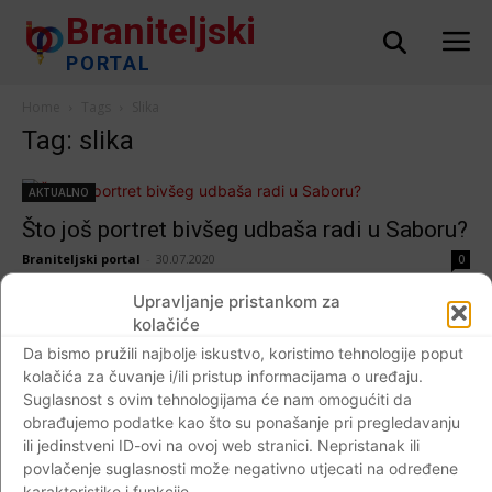
Braniteljski
PORTAL
Home
Tags
Slika
Tag: slika
AKTUALNO
Što još portret bivšeg udbaša radi u Saboru?
Braniteljski portal
-
30.07.2020
0
Upravljanje pristankom za
kolačiće
Da bismo pružili najbolje iskustvo, koristimo tehnologije poput
kolačića za čuvanje i/ili pristup informacijama o uređaju.
Suglasnost s ovim tehnologijama će nam omogućiti da
obrađujemo podatke kao što su ponašanje pri pregledavanju
ili jedinstveni ID-ovi na ovoj web stranici. Nepristanak ili
povlačenje suglasnosti može negativno utjecati na određene
karakteristike i funkcije.