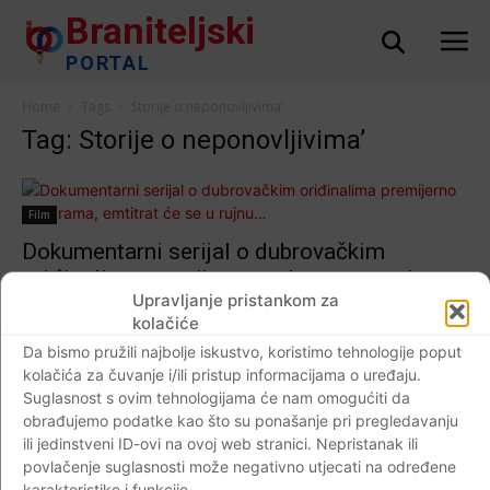
Braniteljski
PORTAL
Home
Tags
Storije o neponovljivima’
Tag: Storije o neponovljivima’
Film
Dokumentarni serijal o dubrovačkim
oriđinalima premijerno na Igrama, emtitrat
Upravljanje pristankom za
će se u rujnu…
kolačiće
Braniteljski portal
-
19.08.2017
0
Da bismo pružili najbolje iskustvo, koristimo tehnologije poput
kolačića za čuvanje i/ili pristup informacijama o uređaju.
Suglasnost s ovim tehnologijama će nam omogućiti da
obrađujemo podatke kao što su ponašanje pri pregledavanju
ili jedinstveni ID-ovi na ovoj web stranici. Nepristanak ili
Impressum
Kontaktirajte nas
Pravila o privatnosti
povlačenje suglasnosti može negativno utjecati na određene
© Newspaper WordPress Theme by TagDiv
karakteristike i funkcije.