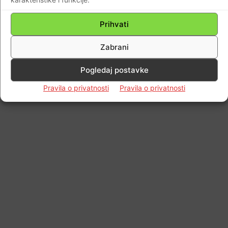
Impressum
Kontaktirajte nas
Pravila o privatnosti
Prihvati
© Newspaper WordPress Theme by TagDiv
Zabrani
Pogledaj postavke
Pravila o privatnosti
Pravila o privatnosti