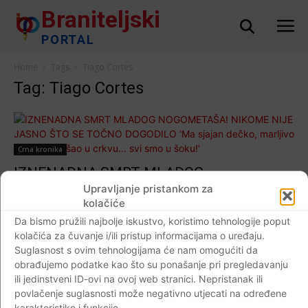
Braniteljski
PORTAL
Home
Tags
Tiago Cortes
Tag: Tiago Cortes
Crna kronika
IZNENADNA SMRT MLADOG
NOGOMETAŠA! NIKOME NIJE JASNO ŠTO
Upravljanje pristankom za
kolačiće
SE TOČNO DOGODILO ‘Ma sjajan dečko,
Da bismo pružili najbolje iskustvo, koristimo tehnologije poput
marljivo je trenirao, išao u crkvu… svi smo u
kolačića za čuvanje i/ili pristup informacijama o uređaju.
šoku!’
Suglasnost s ovim tehnologijama će nam omogućiti da
Braniteljski portal
-
14.04.2020
0
obrađujemo podatke kao što su ponašanje pri pregledavanju
ili jedinstveni ID-ovi na ovoj web stranici. Nepristanak ili
povlačenje suglasnosti može negativno utjecati na određene
karakteristike i funkcije.