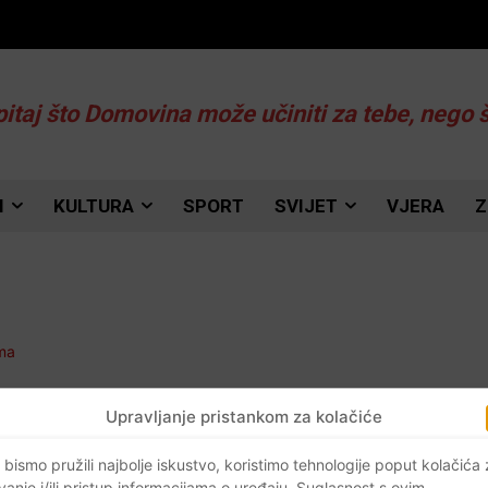
pitaj što Domovina može učiniti za tebe, nego 
I
KULTURA
SPORT
SVIJET
VJERA
Z
Upravljanje pristankom za kolačiće
 bismo pružili najbolje iskustvo, koristimo tehnologije poput kolačića
vanje i/ili pristup informacijama o uređaju. Suglasnost s ovim