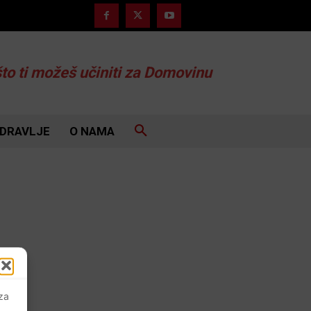
što ti možeš učiniti za Domovinu
DRAVLJE
O NAMA
 za