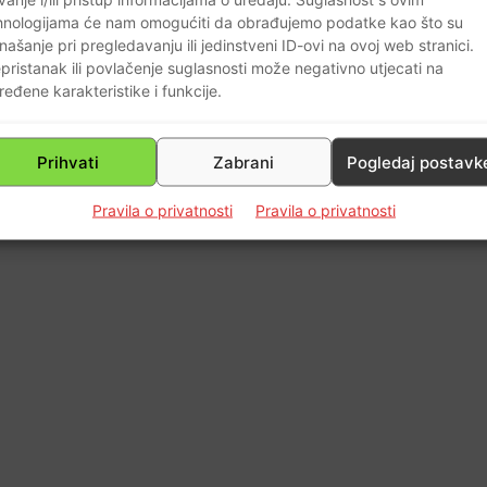
hnologijama će nam omogućiti da obrađujemo podatke kao što su
0
našanje pri pregledavanju ili jedinstveni ID-ovi na ovoj web stranici.
pristanak ili povlačenje suglasnosti može negativno utjecati na
ređene karakteristike i funkcije.
Prihvati
Zabrani
Pogledaj postavk
Pravila o privatnosti
Pravila o privatnosti