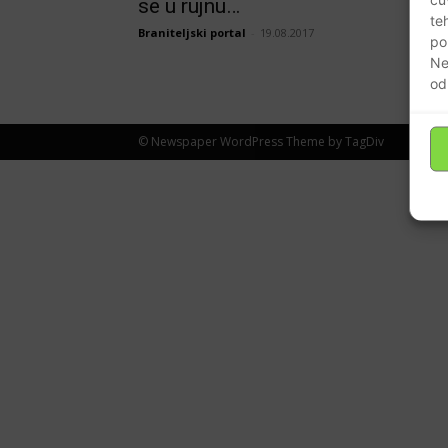
se u rujnu…
te
Braniteljski portal
-
19.08.2017
po
Ne
od
© Newspaper WordPress Theme by TagDiv