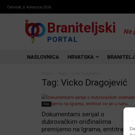
Četvrtak, 6. kolovoza 2026.
Braniteljski
Ne 
PORTAL
NASLOVNICA
HRVATSKA
BRANITELJ
Home
Tags
Vicko Dragojević
Tag: Vicko Dragojević
Film
Dokumentarni serijal o
dubrovačkim oriđinalima
premijerno na Igrama, emtitrat će
Da
ču