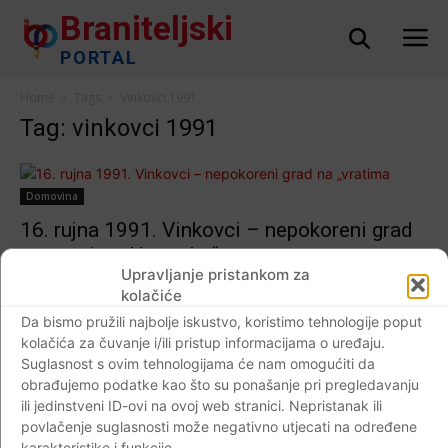
Braniteljski
PORTAL
Home
Tags
Vinkovci 1991
Tag: vinkovci 1991
Domovina
16. rujna 1991. Vinkovci – nepokoreni grad
na „vratima Hrvatske“
Upravljanje pristankom za
Braniteljski portal
-
16.09.2017
0
kolačiće
Da bismo pružili najbolje iskustvo, koristimo tehnologije poput
kolačića za čuvanje i/ili pristup informacijama o uređaju.
Suglasnost s ovim tehnologijama će nam omogućiti da
Impressum
Kontaktirajte nas
Pravila o privatnosti
obrađujemo podatke kao što su ponašanje pri pregledavanju
ili jedinstveni ID-ovi na ovoj web stranici. Nepristanak ili
© Newspaper WordPress Theme by TagDiv
povlačenje suglasnosti može negativno utjecati na određene
karakteristike i funkcije.