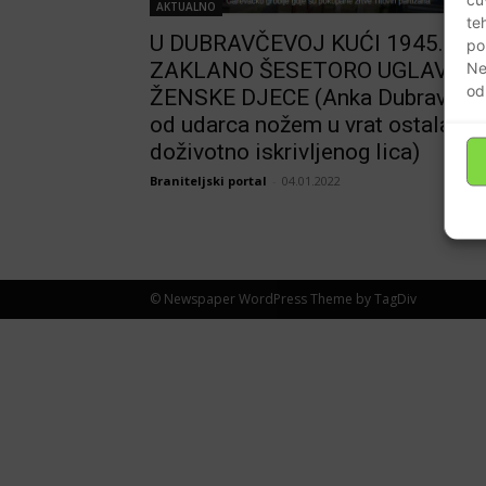
AKTUALNO
te
U DUBRAVČEVOJ KUĆI 1945.
po
ZAKLANO ŠESETORO UGLAVN
Ne
od
ŽENSKE DJECE (Anka Dubravac
od udarca nožem u vrat ostala
doživotno iskrivljenog lica)
Braniteljski portal
-
04.01.2022
© Newspaper WordPress Theme by TagDiv