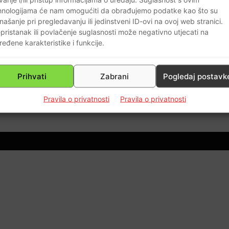
hnologijama će nam omogućiti da obrađujemo podatke kao što su
našanje pri pregledavanju ili jedinstveni ID-ovi na ovoj web stranici.
OM
pristanak ili povlačenje suglasnosti može negativno utjecati na
ređene karakteristike i funkcije.
Prihvati
Zabrani
Pogledaj postavk
0
Pravila o privatnosti
Pravila o privatnosti