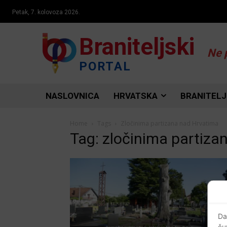
Petak, 7. kolovoza 2026.
Braniteljski
Ne 
PORTAL
NASLOVNICA
HRVATSKA
BRANITELJ
Home
Tags
Zločinima partizana nad Hrvatima
Tag: zločinima partiza
Da
ču