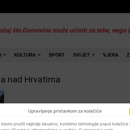
pitaj što Domovina može učiniti za tebe, nego 
I
KULTURA
SPORT
SVIJET
VJERA
Z
na nad Hrvatima
Upravljanje pristankom za kolačiće
 bismo pružili najbolje iskustvo, koristimo tehnologije poput kolačića
vanje i/ili pristup informacijama o uređaju. Suglasnost s ovim