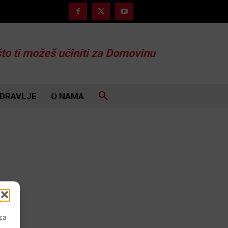
što ti možeš učiniti za Domovinu
DRAVLJE
O NAMA
 za