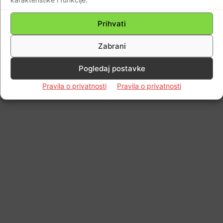
Prihvati
Impressum
Kontaktirajte nas
Pravila o privatnosti
© Newspaper WordPress Theme by TagDiv
Zabrani
Pogledaj postavke
Pravila o privatnosti
Pravila o privatnosti