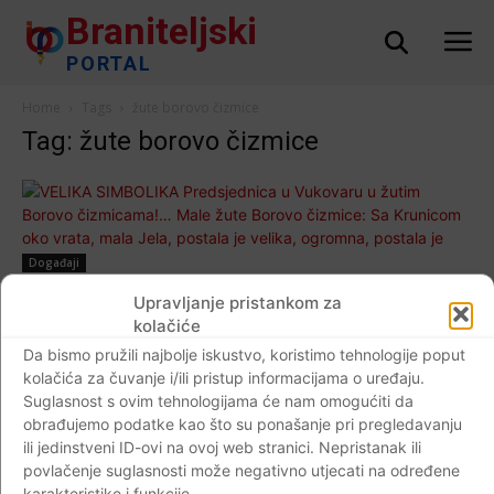
Braniteljski
PORTAL
Home
Tags
žute borovo čizmice
Tag: žute borovo čizmice
Događaji
VELIKA SIMBOLIKA Predsjednica u
Upravljanje pristankom za
Vukovaru u žutim Borovo čizmicama!… Male
kolačiće
žute Borovo čizmice: Sa Krunicom oko
Da bismo pružili najbolje iskustvo, koristimo tehnologije poput
kolačića za čuvanje i/ili pristup informacijama o uređaju.
vrata, mala Jela, postala je velika, ogromna,
Suglasnost s ovim tehnologijama će nam omogućiti da
postala je ratnica
obrađujemo podatke kao što su ponašanje pri pregledavanju
Braniteljski portal
-
18.11.2017
0
ili jedinstveni ID-ovi na ovoj web stranici. Nepristanak ili
povlačenje suglasnosti može negativno utjecati na određene
karakteristike i funkcije.