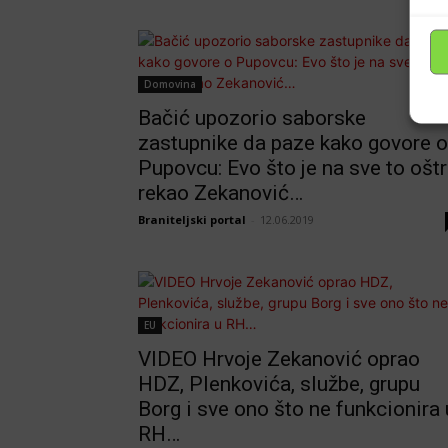
Domovina
Bačić upozorio saborske
zastupnike da paze kako govore o
Pupovcu: Evo što je na sve to ošt
rekao Zekanović…
Braniteljski portal
-
12.06.2019
EU
VIDEO Hrvoje Zekanović oprao
HDZ, Plenkovića, službe, grupu
Borg i sve ono što ne funkcionira 
RH…