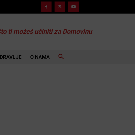
što ti možeš učiniti za Domovinu
DRAVLJE
O NAMA