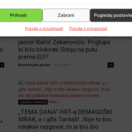
Prihvati
Zabrani
Pogledaj postavk
Domovina
Pravila o privatnosti
Pravila o privatnosti
VIDEO:Kad ovo čujete, sve vam je
jasno! Bačić Zekanoviću- Priglupo
ro
bi bilo blokirati Srbiju na putu
prema EU!?
Braniteljski portal
-
30.01.2019
0
56
Svjedoci vremena
„TEMA DANA“ HRT-a DEMAGOŠKI
MRAK, a i gđa Taritaš!…Nije to bio
u
nikakav razgovor, to je bio dio