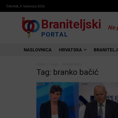
Četvrtak, 6. kolovoza 2026.
Braniteljski
Ne 
PORTAL
NASLOVNICA
HRVATSKA
BRANITELJ
Home
Tags
Branko bačić
Tag: branko bačić