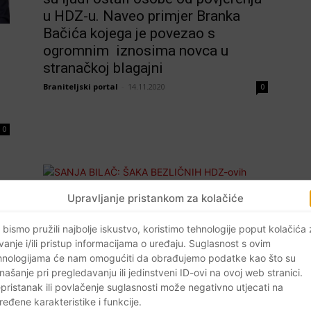
u HDZ-u. Naveo primjer Branka
Bačića kojega je povezao s
ogromnim iznosima novca u
stranačkoj blagajni
Braniteljski portal
-
14.11.2020
0
0
Upravljanje pristankom za kolačiće
Dijaspora
U
SANJA BILAČ: ŠAKA BEZLIČNIH
 bismo pružili najbolje iskustvo, koristimo tehnologije poput kolačića
HDZ-ovih IZRODA osta sjediti i
vanje i/ili pristup informacijama o uređaju. Suglasnost s ovim
hnologijama će nam omogućiti da obrađujemo podatke kao što su
šutjeti na Pupovčeve riječi u
našanje pri pregledavanju ili jedinstveni ID-ovi na ovoj web stranici.
Saboru…
pristanak ili povlačenje suglasnosti može negativno utjecati na
Braniteljski portal
-
19.06.2019
0
0
ređene karakteristike i funkcije.