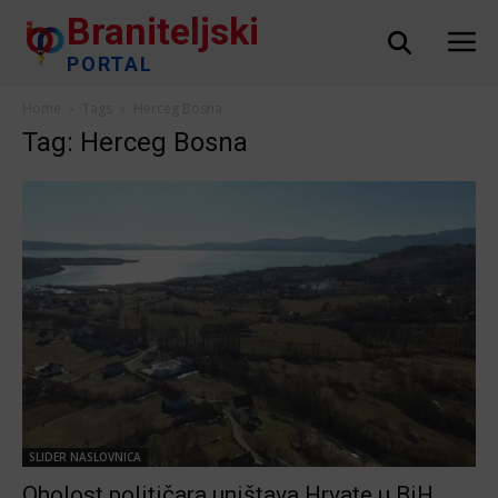
Braniteljski
PORTAL
Home
Tags
Herceg Bosna
Tag: Herceg Bosna
SLIDER NASLOVNICA
Oholost političara uništava Hrvate u BiH,