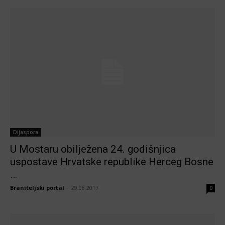
Dijaspora
U Mostaru obilježena 24. godišnjica
uspostave Hrvatske republike Herceg Bosne
…
Braniteljski portal
-
29.08.2017
0