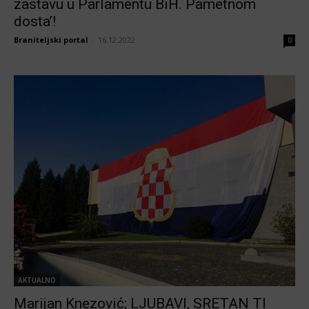
zastavu u Parlamentu BiH. Pametnom
dosta’!
Braniteljski portal
-
16.12.2022
0
AKTUALNO
Marijan Knezović; LJUBAVI, SRETAN TI