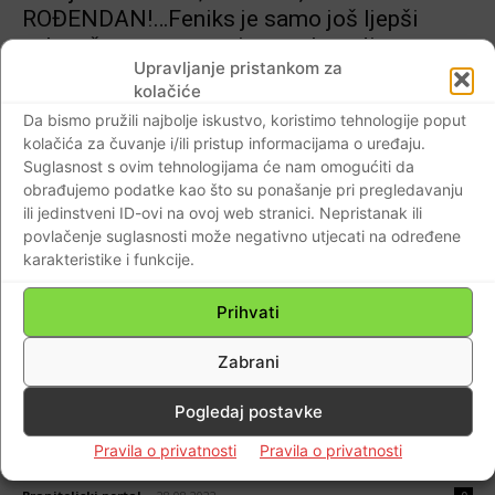
ROĐENDAN!…Feniks je samo još ljepši
nakon što se ponovo iz pepela rodi…
Upravljanje pristankom za
Braniteljski portal
-
28.08.2022
0
kolačiće
Da bismo pružili najbolje iskustvo, koristimo tehnologije poput
kolačića za čuvanje i/ili pristup informacijama o uređaju.
Suglasnost s ovim tehnologijama će nam omogućiti da
obrađujemo podatke kao što su ponašanje pri pregledavanju
ili jedinstveni ID-ovi na ovoj web stranici. Nepristanak ili
povlačenje suglasnosti može negativno utjecati na određene
karakteristike i funkcije.
Prihvati
AKTUALNO
Zabrani
VIDEO Na današnji dan 1993. godine
utemeljena je Hrvatska Republika Herceg –
Pogledaj postavke
Bosna, simbol slobode hrvatskoga naroda u
Pravila o privatnosti
Pravila o privatnosti
BiH