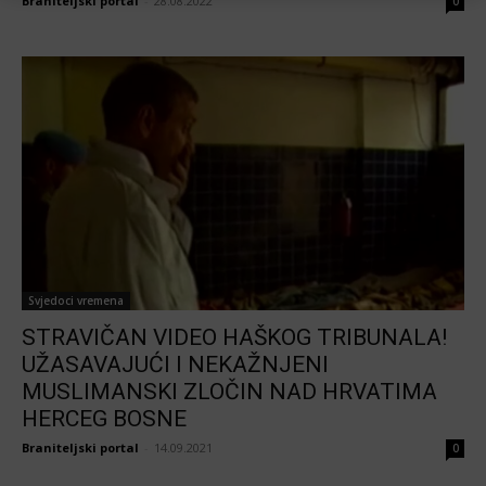
Braniteljski portal
-
28.08.2022
0
Svjedoci vremena
STRAVIČAN VIDEO HAŠKOG TRIBUNALA!
UŽASAVAJUĆI I NEKAŽNJENI
MUSLIMANSKI ZLOČIN NAD HRVATIMA
HERCEG BOSNE
Braniteljski portal
-
14.09.2021
0