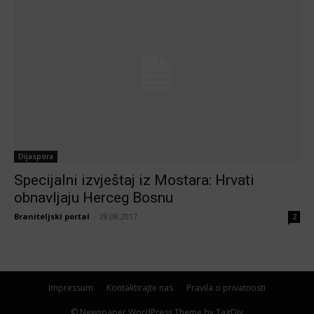
Dijaspora
Specijalni izvještaj iz Mostara: Hrvati
obnavljaju Herceg Bosnu
Braniteljski portal
-
28.08.2017
2
Impressum
Kontaktirajte nas
Pravila o privatnosti
© Newspaper WordPress Theme by TagDiv