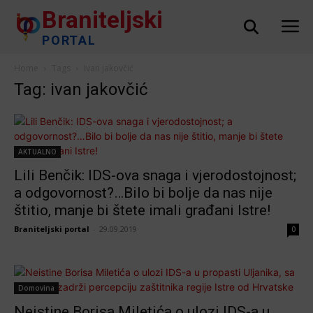
Braniteljski
PORTAL
Home
Tags
Ivan jakovčić
Tag: ivan jakovčić
AKTUALNO
Lili Benčik: IDS-ova snaga i vjerodostojnost;
a odgovornost?…Bilo bi bolje da nas nije
štitio, manje bi štete imali građani Istre!
Braniteljski portal
-
29.09.2019
0
Domovina
Neistine Borisa Miletića o ulozi IDS-a u