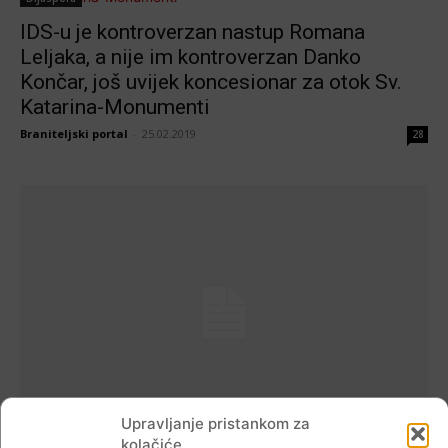
IDS-u je kontroverzan nastup Romana
Leljaka, a nije im kontroverzan Danko
Končar, još uvijek koncesionar za otok Sv.
Katarina-Monumenti
Braniteljski portal
-
25.02.2019
28
Upravljanje pristankom za
Dijaspora
kolačiće