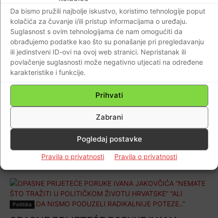
NIJE ISTRA IDS-OVA DOTA
Da bismo pružili najbolje iskustvo, koristimo tehnologije poput
(MIRAZ)!Građani Pule konačno brane svoj
kolačića za čuvanje i/ili pristup informacijama o uređaju.
Suglasnost s ovim tehnologijama će nam omogućiti da
grad od IDS-ove samovolje… javno dobro je
obrađujemo podatke kao što su ponašanje pri pregledavanju
naše, ne damo ga!
ili jedinstveni ID-ovi na ovoj web stranici. Nepristanak ili
Braniteljski portal
-
07.01.2019
1
povlačenje suglasnosti može negativno utjecati na određene
karakteristike i funkcije.
Prihvati
EU
HOĆE LI IKADA ITKO KAZNENO
Zabrani
ODGOVARATI ZA PROPAST ULJANIKA?…
ŠTO RADI DORH ILI UOPĆE NE RADI?
Pogledaj postavke
Braniteljski portal
-
05.01.2019
7
Pravila o privatnosti
Pravila o privatnosti
Politika