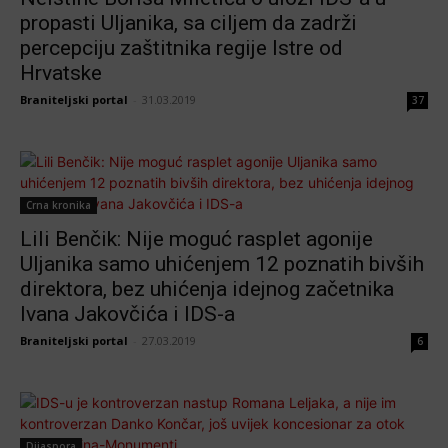
propasti Uljanika, sa ciljem da zadrži
percepciju zaštitnika regije Istre od
Hrvatske
Braniteljski portal
-
31.03.2019
37
Crna kronika
Lili Benčik: Nije moguć rasplet agonije
Uljanika samo uhićenjem 12 poznatih bivših
direktora, bez uhićenja idejnog začetnika
Ivana Jakovčića i IDS-a
Braniteljski portal
-
27.03.2019
6
Dijaspora