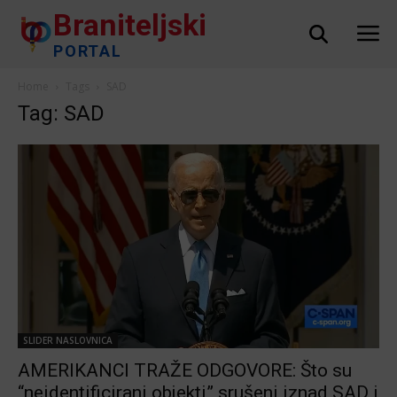
Braniteljski
PORTAL
Home
Tags
SAD
Tag: SAD
SLIDER NASLOVNICA
AMERIKANCI TRAŽE ODGOVORE: Što su
“neidentificirani objekti” srušeni iznad SAD i