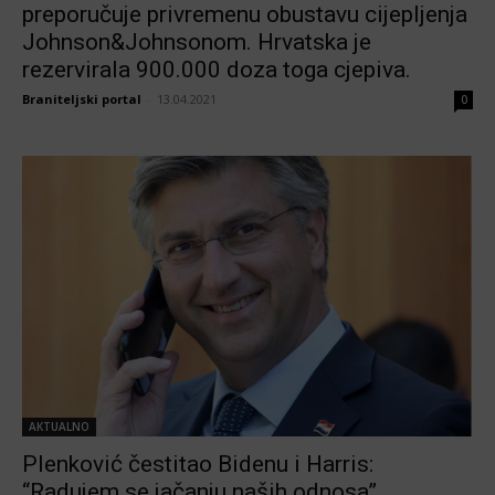
preporučuje privremenu obustavu cijepljenja
Johnson&Johnsonom. Hrvatska je
rezervirala 900.000 doza toga cjepiva.
Braniteljski portal
-
13.04.2021
0
AKTUALNO
Plenković čestitao Bidenu i Harris:
“Radujem se jačanju naših odnosa”