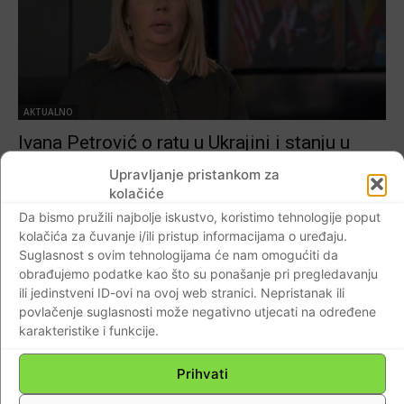
AKTUALNO
Ivana Petrović o ratu u Ukrajini i stanju u
okruženju: ‘Ovo što izvodi Dodik dio je ruske
Upravljanje pristankom za
ratne operacije’…“Bojim se da bi Republika
kolačiće
Srpska, odnosno da već je, postala mala
Da bismo pružili najbolje iskustvo, koristimo tehnologije poput
ruska Abhazija”.
kolačića za čuvanje i/ili pristup informacijama o uređaju.
Suglasnost s ovim tehnologijama će nam omogućiti da
Braniteljski portal
-
26.02.2022
0
obrađujemo podatke kao što su ponašanje pri pregledavanju
ili jedinstveni ID-ovi na ovoj web stranici. Nepristanak ili
povlačenje suglasnosti može negativno utjecati na određene
karakteristike i funkcije.
Prihvati