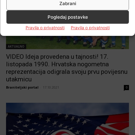
Zabrani
Pogledaj postavke
Pravila o privatnosti
Pravila o privatnosti
AKTUALNO
VIDEO Ideja provedena u tajnosti! 17.
listopada 1990. Hrvatska nogometna
reprezentacija odigrala svoju prvu povijesnu
utakmicu
Braniteljski portal
-
17.10.2021
0