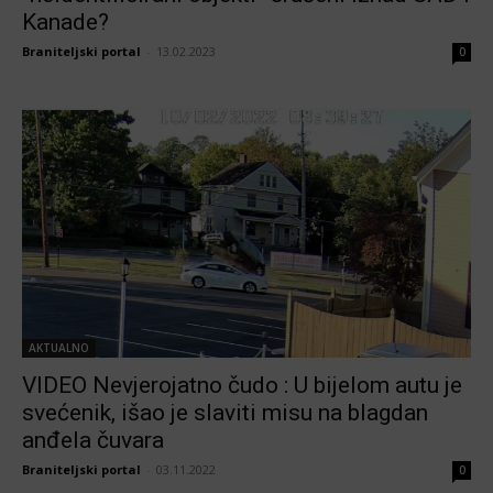
Kanade?
Braniteljski portal
-
13.02.2023
0
AKTUALNO
VIDEO Nevjerojatno čudo : U bijelom autu je
svećenik, išao je slaviti misu na blagdan
anđela čuvara
Braniteljski portal
-
03.11.2022
0