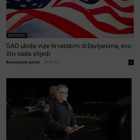
AKTUALNO
SAD ukida vize hrvatskim državljanima, evo
što sada slijedi
Braniteljski portal
-
29.09.2021
0