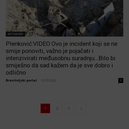
AKTUALNO
Plenković:VIDEO Ovo je incident koji se ne
smije ponoviti, važno je pojačati i
intenzivirati međusobnu suradnju…Bilo bi
smiješno da sad kažem da je sve dobro i
odlično
Braniteljski portal
-
12.03.2022
0
1
2
3