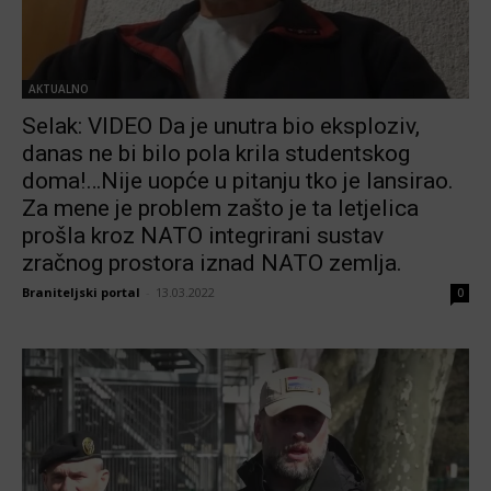
AKTUALNO
Selak: VIDEO Da je unutra bio eksploziv,
danas ne bi bilo pola krila studentskog
doma!…Nije uopće u pitanju tko je lansirao.
Za mene je problem zašto je ta letjelica
prošla kroz NATO integrirani sustav
zračnog prostora iznad NATO zemlja.
Braniteljski portal
-
13.03.2022
0