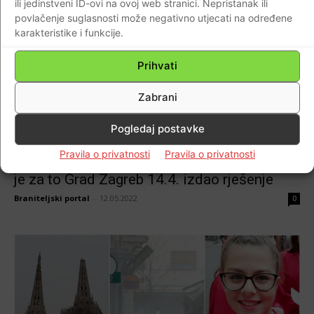
ili jedinstveni ID-ovi na ovoj web stranici. Nepristanak ili
povlačenje suglasnosti može negativno utjecati na određene
karakteristike i funkcije.
Prihvati
Zabrani
AKTUALNO
Pogledaj postavke
FOTO Gradonačelnik Zagreba Tomašević
Pravila o privatnosti
Pravila o privatnosti
zabranio dizanje zastava Hoda za život iako
je za to Grad Zagreb 14.4. izdao rješenje
Braniteljski portal
-
12.05.2022
0