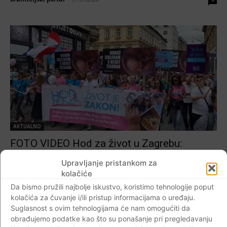
AKTUALNO
FOTO VIDEO Hod za život u Zagrebu:
‘Potreban je zakonski okvir temeljen na
Upravljanje pristankom za
znanosti koji štiti život od začeća do smrti’
kolačiće
Braniteljski portal
-
14.05.2022
0
Da bismo pružili najbolje iskustvo, koristimo tehnologije poput
kolačića za čuvanje i/ili pristup informacijama o uređaju.
Suglasnost s ovim tehnologijama će nam omogućiti da
obrađujemo podatke kao što su ponašanje pri pregledavanju