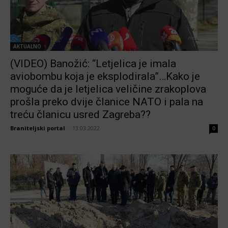
AKTUALNO
(VIDEO) Banožić: “Letjelica je imala
aviobombu koja je eksplodirala”…Kako je
moguće da je letjelica veličine zrakoplova
prošla preko dvije članice NATO i pala na
treću članicu usred Zagreba??
Braniteljski portal
-
13.03.2022
0