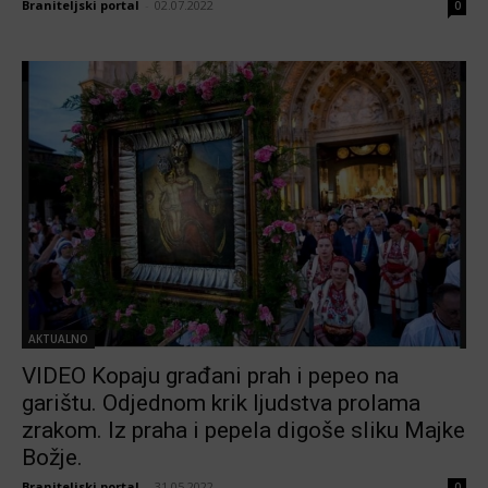
Braniteljski portal
-
02.07.2022
0
AKTUALNO
VIDEO Kopaju građani prah i pepeo na
garištu. Odjednom krik ljudstva prolama
zrakom. Iz praha i pepela digoše sliku Majke
Božje.
Braniteljski portal
-
31.05.2022
0