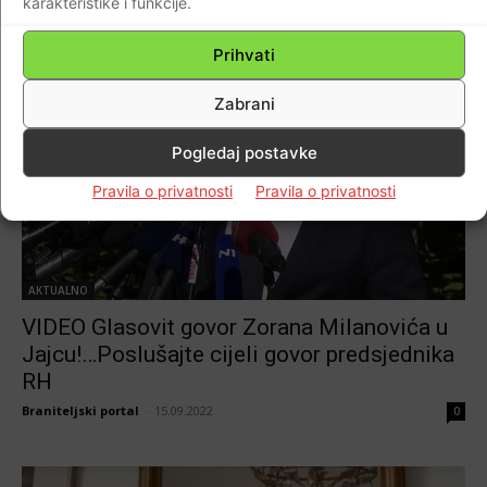
karakteristike i funkcije.
Prihvati
Zabrani
Pogledaj postavke
Pravila o privatnosti
Pravila o privatnosti
AKTUALNO
VIDEO Glasovit govor Zorana Milanovića u
Jajcu!…Poslušajte cijeli govor predsjednika
RH
Braniteljski portal
-
15.09.2022
0