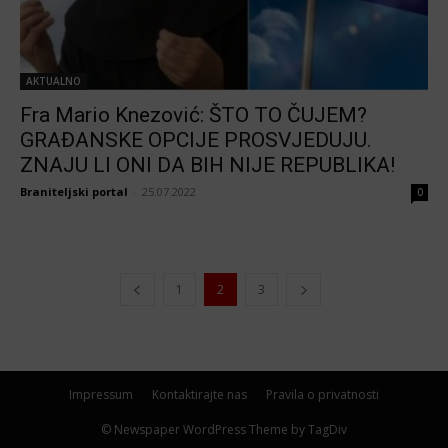
AKTUALNO
Fra Mario Knezović: ŠTO TO ČUJEM?
GRAĐANSKE OPCIJE PROSVJEDUJU.
ZNAJU LI ONI DA BIH NIJE REPUBLIKA!
Braniteljski portal
-
25.07.2022
0
1
2
3
Impressum
Kontaktirajte nas
Pravila o privatnosti
© Newspaper WordPress Theme by TagDiv