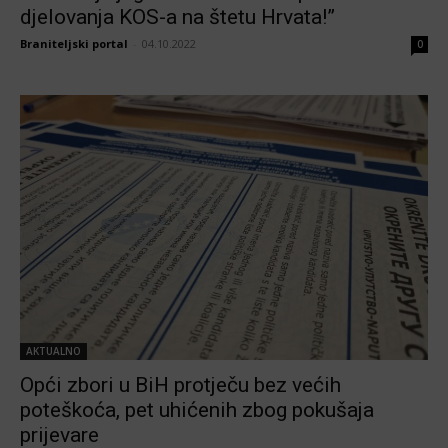
djelovanja KOS-a na štetu Hrvata!”
Braniteljski portal
-
04.10.2022
0
AKTUALNO
Opći zbori u BiH protječu bez većih
poteškoća, pet uhićenih zbog pokušaja
prijevare