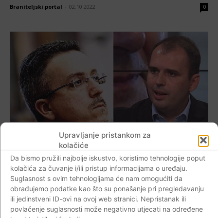
Braniteljski portal
-
02.10.2022
0
Upravljanje pristankom za
kolačiće
AKTUALNO
Da bismo pružili najbolje iskustvo, koristimo tehnologije poput
kolačića za čuvanje i/ili pristup informacijama o uređaju.
Luka Mišetić oprao bošnjačkog političara i
Suglasnost s ovim tehnologijama će nam omogućiti da
političkog analitičara. Ovaj put Bajro sam
obrađujemo podatke kao što su ponašanje pri pregledavanju
sebi zabio golčinu!
ili jedinstveni ID-ovi na ovoj web stranici. Nepristanak ili
povlačenje suglasnosti može negativno utjecati na određene
Braniteljski portal
-
18.09.2022
0