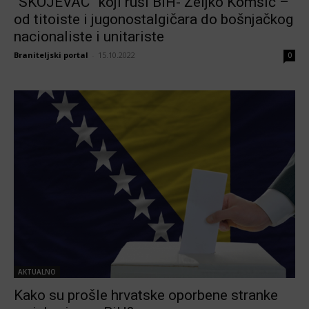
“SKOJEVAC” koji ruši BiH- Željko Komšić –
od titoiste i jugonostalgičara do bošnjačkog
nacionaliste i unitariste
Braniteljski portal
-
15.10.2022
0
AKTUALNO
Kako su prošle hrvatske oporbene stranke