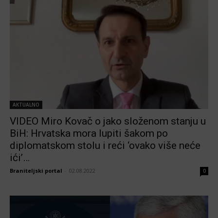
AKTUALNO
VIDEO Miro Kovač o jako složenom stanju u
BiH: Hrvatska mora lupiti šakom po
diplomatskom stolu i reći ‘ovako više neće
ići’…
Braniteljski portal
-
02.08.2022
0