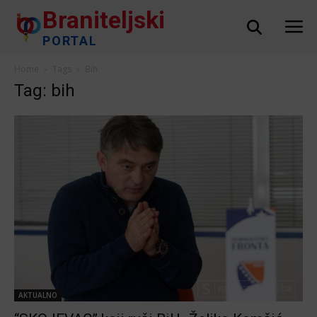
Braniteljski
PORTAL
Home
Tags
Bih
Tag: bih
AKTUALNO