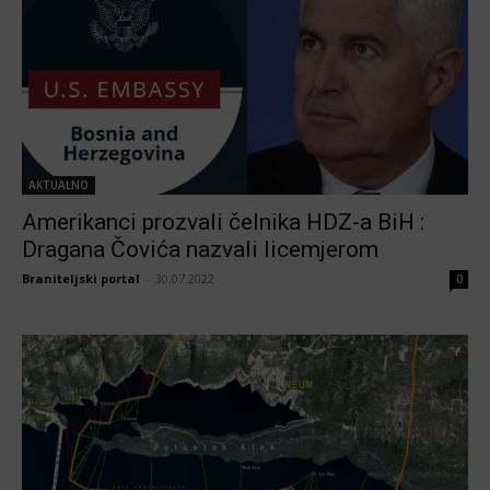
AKTUALNO
Amerikanci prozvali čelnika HDZ-a BiH :
Dragana Čovića nazvali licemjerom
Braniteljski portal
-
30.07.2022
0