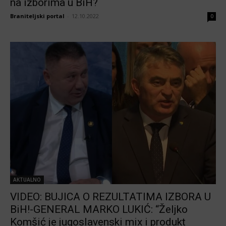
na izborima u BiH?
Braniteljski portal
-
12.10.2022
0
AKTUALNO
VIDEO: BUJICA O REZULTATIMA IZBORA U
BiH!-GENERAL MARKO LUKIĆ: “Željko
Komšić je jugoslavenski mix i produkt